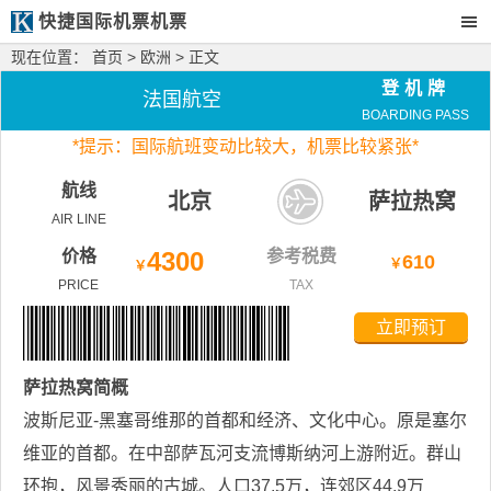
快捷国际机票机票
现在位置：
首页
>
欧洲
> 正文
登机牌
法国航空
BOARDING PASS
*
提示：国际航班变动比较大，
机票比较紧张*
航线
北京
萨拉热窝
AIR LINE
价格
4300
参考税费
610
￥
￥
PRICE
TAX
立即预订
萨拉热窝
简概
波斯尼亚-黑塞哥维那的首都和经济、文化中心。原是塞尔
维亚的首都。在中部萨瓦河支流博斯纳河上游附近。群山
环抱，风景秀丽的古城。人口37.5万，连郊区44.9万