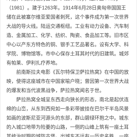
（1981）。建于1263年。1914年6月28日奥匈帝国国王
储在此被塞尔维亚爱国者刺死，这个事件成为第一次世界
大战的导火线。陆运交通枢纽。工业有动力设备、汽车制
造、金属加工、化学、纺织、陶瓷、食品加工等。旧市区
中心以产东方特色的铜、银手工艺品著名。设有大学、科
学院、博物馆等。市中心保存土耳其时代的旧建筑。城郊
有帕莱、伊利扎疗养地。
前南斯拉夫电影《瓦尔特保卫萨拉热窝》在中国的放
映，使得这座城市在中国家喻户晓；曾因第一次世界大战
的爆发和当代波黑战争，萨拉热窝闻名于世。
萨拉热窝全城呈东西走向狭长的形态，南北是起伏连
绵的山峦，从东到西宛如一条彩带披挂在巴尔干半岛风景
如画的波斯尼亚河源头的东部，群山碧绿环抱之中。城东
的入城口地带为险要的山路，一侧的山峰上筑有一座土耳
其统治时期的城防古堡。出城东不远有一历史名胜，一座