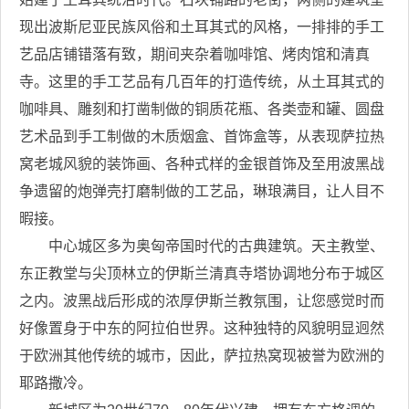
现出波斯尼亚民族风俗和土耳其式的风格，一排排的手工
艺品店铺错落有致，期间夹杂着咖啡馆、烤肉馆和清真
寺。这里的手工艺品有几百年的打造传统，从土耳其式的
咖啡具、雕刻和打凿制做的铜质花瓶、各类壶和罐、圆盘
艺术品到手工制做的木质烟盒、首饰盒等，从表现萨拉热
窝老城风貌的装饰画、各种式样的金银首饰及至用波黑战
争遗留的炮弹壳打磨制做的工艺品，琳琅满目，让人目不
暇接。
中心城区多为奥匈帝国时代的古典建筑。天主教堂、
东正教堂与尖顶林立的伊斯兰清真寺塔协调地分布于城区
之内。波黑战后形成的浓厚伊斯兰教氛围，让您感觉时而
好像置身于中东的阿拉伯世界。这种独特的风貌明显迥然
于欧洲其他传统的城市，因此，萨拉热窝现被誉为欧洲的
耶路撒冷。