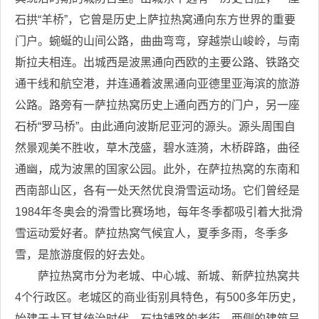
石拱“羊桥”，它曾是历史上萨拉热窝通向东方世界的重要
门户。蜿蜒的山间公路，曲曲弯弯，穿越崇山峻岭，与南
斯拉夫相连。出城西是波黑通向西欧的主要公路、铁路交
通干线和航空港，并连通着波黑通向亚德里亚海滨的旅游
公路。路旁有一萨拉热窝历史上通向西方的门户，另一座
石桥“罗马桥”。由此通向波斯尼亚河的源头。源头周围自
然景观美不胜收，草木茂盛，碧水涟漪，木桥辟路，曲径
通幽，成为波黑的国家公园。此外，在萨拉热窝的东南和
西南部山区，各有一处天然优良滑雪运动场。它们曾经是
1984年冬奥会的滑雪比赛场地，每年冬季都吸引着大批滑
雪运动爱好者。萨拉热窝气候宜人，夏季多雨，冬季多
雪，是旅游度假的好去处。
萨拉热窝市分为老城、中心城、新城、新萨拉热窝共
4个行政区。老城区的商业街别具特色，有500多年历史，
始建于土耳其统治时代。石块铺路的老街，两侧的建筑呈