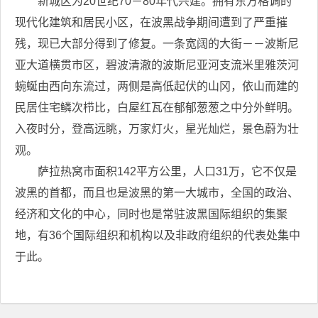
新城区为20世纪70－80年代兴建。拥有东方格调的
现代化建筑和居民小区，在波黑战争期间遭到了严重摧
残，现已大部分得到了修复。一条宽阔的大街－－波斯尼
亚大道横贯市区，碧波清澈的波斯尼亚河支流米里雅茨河
蜿蜒由西向东流过，两侧是高低起伏的山冈，依山而建的
民居住宅鳞次栉比，白屋红瓦在郁郁葱葱之中分外鲜明。
入夜时分，登高远眺，万家灯火，星光灿烂，景色蔚为壮
观。
萨拉热窝市面积142平方公里，人口31万，它不仅是
波黑的首都，而且也是波黑的第一大城市，全国的政治、
经济和文化的中心，同时也是常驻波黑国际组织的集聚
地，有36个国际组织和机构以及非政府组织的代表处集中
于此。