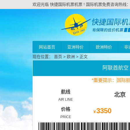
欢迎光临 快捷国际机票机票 ! 国际机票免费咨询热线：020
网站首页
亚洲特价
欧洲特价
非
现在位置：
首页
>
欧洲
> 正文
阿联酋航空
*
重要
提示：国际
航线
北京
AIR LINE
价格
3350
￥
PRICE