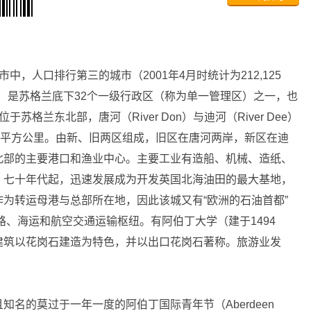
人口排行第三的城市（2001年4月时统计为212,125
rdeen）是苏格兰底下32个一级行政区（称为单一管理区）之一，也
位于苏格兰东北部，唐河（River Don）与迪河（River Dee）
4平方公里。由新、旧两区组成，旧区在唐河两岸，新区在迪
北部的主要港口和渔业中心。主要工业有造船、机械、造纸、
，七十年代起，迅速发展成为开发英国北海油田的最大基地，
为转运母港与总部所在地，因此该城又有“欧洲的石油首都”
誉。公路、铁路、海运和航空交通运输枢纽。有阿伯丁大学（建于1494
建筑以花岗石建造为特色，并以出口花岗石著称。旅游业发
的莫过于一年一度的阿伯丁国际青年节（Aberdeen