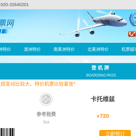
-32640201
洲特价
澳洲特价
南美洲特价
北美洲特价
机票疑
登机牌
BOARDING PASS
航班变动比较大，
特价
机票比较紧张*
卡托维兹
参考税费
720
￥
TAX
立即预订