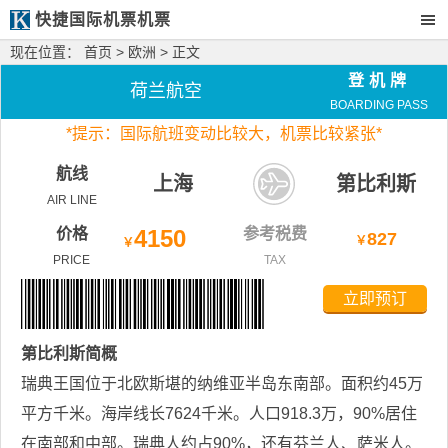
快捷国际机票机票
现在位置：
首页
>
欧洲
> 正文
登机牌
荷兰航空
BOARDING PASS
*
提示：国际航班变动比较大，
机票比较紧张*
航线
上海
第比利斯
AIR LINE
价格
4150
参考税费
827
￥
￥
PRICE
TAX
立即预订
第比利斯
简概
瑞典王国位于北欧斯堪的纳维亚半岛东南部。面积约45万
平方千米。海岸线长7624千米。人口918.3万，90%居住
在南部和中部。瑞典人约占90%，还有芬兰人、萨米人。