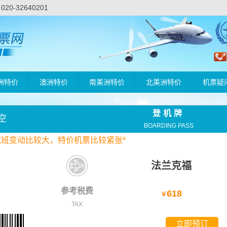
-32640201
洲特价
澳洲特价
南美洲特价
北美洲特价
机票疑
登机牌
空
BOARDING PASS
航班变动比较大，
特价
机票比较紧张*
法兰克福
参考税费
618
￥
TAX
立即预订