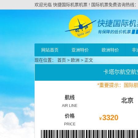
欢迎光临 快捷国际机票机票 ! 国际机票免费咨询热线：020
网站首页
亚洲特价
欧洲特价
非
现在位置：
首页
>
欧洲
> 正文
卡塔尔航空航
*
重要
提示：国际
航线
北京
AIR LINE
价格
3320
￥
PRICE