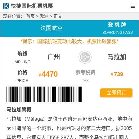
快捷国际机票机票
现在位置：
首页
>
欧洲
> 正文
登机牌
法国航空
BOARDING PASS
*
提示：国际航班变动比较大，
机票比较紧张*
航线
广州
马拉加
AIR LINE
价格
4470
参考税费
739
￥
￥
PRICE
TAX
立即预订
马拉加
简概
马拉加（Málaga）是位于西班牙南部安达卢西亚、地中海
太阳海岸的一个城市，也是西班牙的第二大港口。据2005
年估算，它拥有人口558,287人，而整个马拉加都市圈人