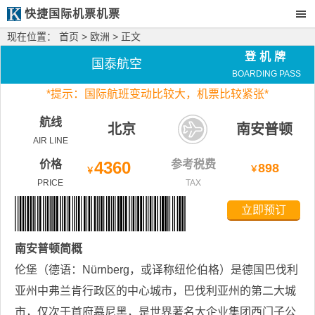
快捷国际机票机票
现在位置：
首页
>
欧洲
> 正文
登机牌
国泰航空
BOARDING PASS
*
提示：国际航班变动比较大，
机票比较紧张*
航线
北京
南安普顿
AIR LINE
价格
4360
参考税费
898
￥
￥
PRICE
TAX
立即预订
南安普顿
简概
伦堡（德语：Nürnberg，或译称纽伦伯格）是德国巴伐利
亚州中弗兰肯行政区的中心城市，巴伐利亚州的第二大城
市，仅次于首府慕尼黑，是世界著名大企业集团西门子公