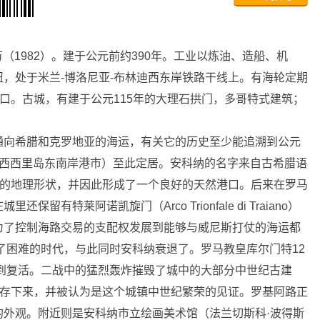
万（1982）。建于公元前约390年。工业以炼油、造船、机
，处于米兰-博洛尼亚-布林迪西东岸铁路干线上。有海轮定期
港口。古城，有建于公元115年的大理石拱门，多哥特式建筑；
通向希腊和克罗地亚的海运，有关它的历史至少能追溯到公元
（西西里岛东南岸港市）至此定居。安科纳的名字来自古希腊语
里的地理形状，并因此形成了一个良好的天然港口。后来在罗马
有特莱阿诺凯旋门（Arco Trionfale di Traiano）
为了控制海路交易的支配权发展到能够与威尼斯打仗的海运都
来了困难的时代，与此同时安科纳衰退了。罗马教皇库尔门特12
得到复活。二战中的猛烈轰炸摧毁了城中的大部分中世纪古建
幸存下来，并被认为是这个城镇中世纪繁荣的见证。罗基阿路正
的外观。附近则是安科纳市立绘画美术馆（法兰切斯科·波得斯