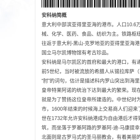
安科纳
简概
意大利中部滨亚得里亚海的港市。人口10.6
械、化学、医药、食品、纺织为主。铁路枢纽
往返于意大利-黑山-克罗地亚的亚得里亚海
国立马尔凯博物馆有考古珍品。
安科纳是马尔凯区的首府和最大的港口，有
前5世纪，当时被流放的希腊人从锡拉库萨
“肘”的词句，估计是描述科内罗山突出到海
皇帝特莱阿诺的统治下达到最大的繁荣。现在城里还保留
就是为了赞扬这位皇帝所建造的。中世纪时
市，1600年结束的时候海上交易商人们迎
世在1732年允许安科纳港成为自由港后才
筑，而坐落于罗基阿路的罗基阿-迪-马康提
北面则是古罗马式的圣马丽教会，有着美丽