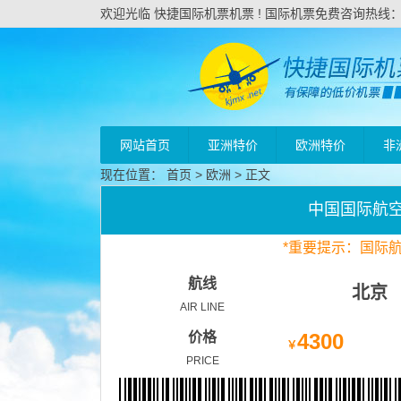
欢迎光临 快捷国际机票机票 ! 国际机票免费咨询热线：020
网站首页
亚洲特价
欧洲特价
非
现在位置：
首页
>
欧洲
> 正文
中国国际航
*
重要
提示：国际
航线
北京
AIR LINE
价格
4300
￥
PRICE