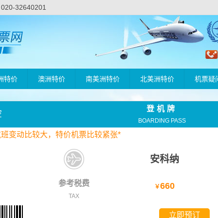
-32640201
洲特价
澳洲特价
南美洲特价
北美洲特价
机票疑
登机牌
空
BOARDING PASS
航班变动比较大，
特价
机票比较紧张*
安科纳
参考税费
660
￥
TAX
立即预订