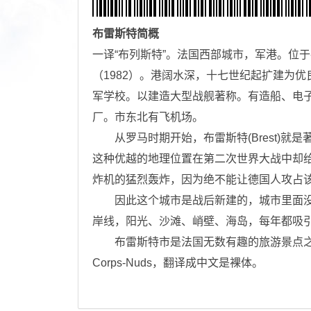
布雷斯特
简概
一译“布列斯特”。法国西部城市，军港。位于
（1982）。港阔水深，十七世纪起扩建为
军学校。以建造大型战舰著称。有造船、电子
厂。市东北有飞机场。
从罗马时期开始，布雷斯特(Brest)就
这种优越的地理位置在第二次世界大战中却给它
炸机的猛烈轰炸，因为绝不能让德国人攻占
因此这个城市是战后新建的，城市里面没
岸线，阳光、沙滩、峭壁、海岛，每年都吸
布雷斯特市是法国无数有趣的旅游景点之
Corps-Nuds，翻译成中文是裸体。