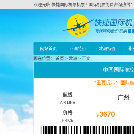
欢迎光临 快捷国际机票机票 ! 国际机票免费咨询热线：020
网站首页
亚洲特价
欧洲特价
非
现在位置：
首页
>
欧洲
> 正文
中国国际航
*
重要
提示：国际
航线
广州
AIR LINE
价格
3670
￥
PRICE