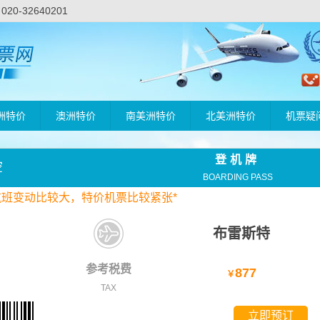
-32640201
洲特价
澳洲特价
南美洲特价
北美洲特价
机票疑
登机牌
空
BOARDING PASS
航班变动比较大，
特价
机票比较紧张*
布雷斯特
参考税费
877
￥
TAX
立即预订