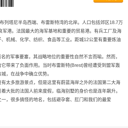
布列塔尼半岛西端、布雷斯特湾的北岸。人口包括郊区18.7万
优良军港。法国最大的海军基地和重要的贸易港。有兵工厂及海
、机械、化学、纺织、食品等工业。距城12公里有重要炼油
是著名的军事要塞，其战略地位的重要性自然不言而喻。然而，
带来了负面作用。当时布雷斯特(Brest)曾经遭受到盟军轰
该城，在战争中确立优势。
有太多旅游景点，但是这里有蔚蓝海岸之外的法国第二大海
引着大批的法国人前来度假，临海别墅的身价也是连年飙升。
一，很多搞怪的地名，包括避孕套、肛门和我们的最爱