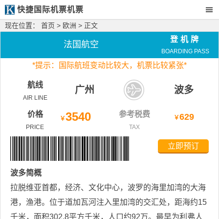
快捷国际机票机票
现在位置：
首页
>
欧洲
> 正文
登机牌
法国航空
BOARDING PASS
*
提示：国际航班变动比较大，
机票比较紧张*
航线
广州
波多
AIR LINE
价格
3540
参考税费
629
￥
￥
PRICE
TAX
立即预订
波多
简概
拉脱维亚首都，经济、文化中心，波罗的海里加湾的大海
港，渔港。位于道加瓦河注入里加湾的交汇处，距海约15
千米，面积302.8平方千米，人口约92万。最早为利弗人