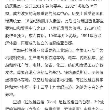
的居民点。公元1201年建为要塞。1282年参加汉萨同
盟，成为波罗的海最重要的贸易中心。历史上曾受德国和
瑞典统治，18世纪前期并入俄国。此后成为俄国西北部重
要港口和贸易中心之18十八世纪发展为海港。1919年拉
脱维亚独立，成为首都。1940年并入苏联。1991年苏联
解体后，再度成为独立的拉脱维亚首都。
里加是拉脱维亚最重要的工业城市。主要工业部门为
机械制造业，生产电气化铁路车辆、电车、内燃机车、船
舶和摩托车等，电器、仪表、化工、纺织和食品工业亦较
发达。重要商港和渔船队的基地。铁路通莫斯科、圣彼得
堡和塔林等地。航空线与全国各地相连。有拉脱维亚科学
院和大学多所。多十三至十九世纪古迹。海滨为有名的疗
养地。
里加（拉脱维亚语: Rīga）是拉脱维亚的首都，3个波
罗的海国家（立陶宛、拉脱维亚、爱沙尼亚）中最大的一