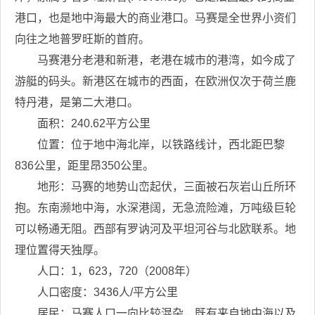
港口，也是地中海最大的商业港口。马赛是全世界小资们
向往之地普罗旺斯的首府。
马赛港分老港和新港，老港在城市的港湾，如今成了
游艇的码头。新港区在城市的西面，在欧洲仅次于荷兰鹿
特丹港，是第二大港口。
面积：240.62平方公里
位置：位于地中海北岸，以铁路线计，西北距巴黎
836公里，距里昂350公里。
地形：马赛的地势山峦起伏，三面被石灰岩山丘所环
抱。东南濒地中海，水深港阔，无急流险滩，万吨级巨轮
可以畅通无阻。西部有罗讷河及平坦河谷与北欧联系。地
理位置得天独厚。
人口：1，623，720（2008年）
人口密度：3436人/平方公里
居民：马赛人口一向比较混杂，既有来自地中海以及