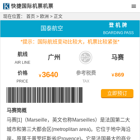
快捷国际机票机票
现在位置：
首页
>
欧洲
> 正文
登机牌
国泰航空
BOARDING PASS
*
提示：国际航班变动比较大，
机票比较紧张*
航线
广州
马赛
AIR LINE
价格
3640
参考税费
869
￥
￥
PRICE
TAX
立即预订
马赛
简概
马赛[1]（Marseille，英文也称Marseilles）是法国第二大
城市和第三大都会区(metroplitan area)。它位于地中海沿
岸，原属于普罗旺斯省(Provence)。它是法国最大的商业