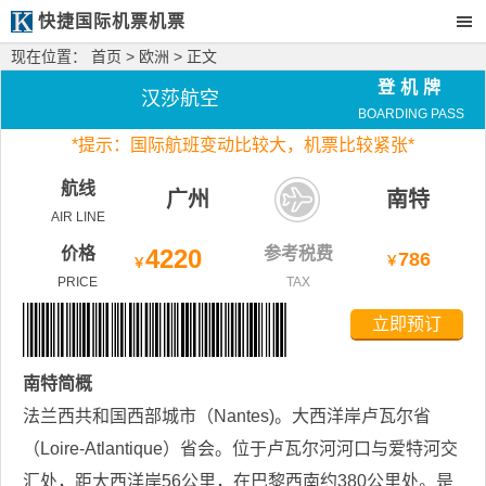
快捷国际机票机票
现在位置：
首页
>
欧洲
> 正文
登机牌
汉莎航空
BOARDING PASS
*
提示：国际航班变动比较大，
机票比较紧张*
航线
广州
南特
AIR LINE
价格
4220
参考税费
786
￥
￥
PRICE
TAX
立即预订
南特
简概
法兰西共和国西部城市（Nantes)。大西洋岸卢瓦尔省
（Loire-Atlantique）省会。位于卢瓦尔河河口与爱特河交
汇处，距大西洋岸56公里，在巴黎西南约380公里处。是