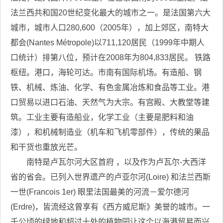
法兰西共和国20世纪变化最大的城市之一。是法国第六大
城市，城市人口280,600（2005年），加上郊区，南特大
都会(Nantes Métropole)以711,120居民（1999年中期人
口统计）排第八位，预计在2008年为804,833居民。 铁路
枢纽。港口，海轮可达。市南有国际机场。有造船、钢
铁、机械、炼油、化学、有色金属冶炼和食品等工业。港
口贸易以进口石油、天然气为大宗。有宫殿、大教堂等建
筑。工业主要有造船业，化学工业（主要是肥料和油
漆），和机械制造业（机车和飞机零部件），传统的果品
和干货也重放光芒。
南特是卢瓦尔河大区首府 ，以及作为卢瓦尔-大西洋
省的省会。已列入世界遗产的卢亚尔河(Loire) 和法兰西斯
一世(Francois 1er) 眼里法国最美的河流－爱尔德河
(Erdre)，皆流经这曾享有《西方威尼斯》美誉的城市。一
千公顷的绿地和超过十处的植物园让这个以海港贸易而兴