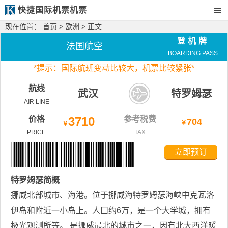
快捷国际机票机票
现在位置：
首页
>
欧洲
> 正文
登机牌
法国航空
BOARDING PASS
*
提示：国际航班变动比较大，
机票比较紧张*
航线
武汉
特罗姆瑟
AIR LINE
价格
3710
参考税费
704
￥
￥
PRICE
TAX
立即预订
特罗姆瑟
简概
挪威北部城市、海港。位于挪威海特罗姆瑟海峡中克瓦洛
伊岛和附近一小岛上。人囗约6万，是一个大学城，拥有
极光观测所等。 是挪威最北的城市之一，因有北大西洋暖