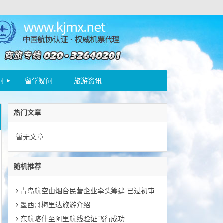
问
留学疑问
旅游资讯
热门文章
暂无文章
随机推荐
青岛航空由烟台民营企业牵头筹建 已过初审
墨西哥梅里达旅游介绍
东航喀什至阿里航线验证飞行成功