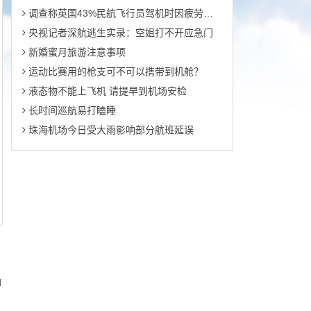
调查称英国43%民航飞行员驾机时因疲劳打瞌睡
央视记者深航逃生实录：空姐打不开应急门
新婚蜜月旅游注意事项
运动比赛用的枪支可不可以携带到机舱？
液态物不能上飞机 请提早到机场安检
长时间巡航易打瞌睡
珠海机场今日受大雨影响部分航班延误
d