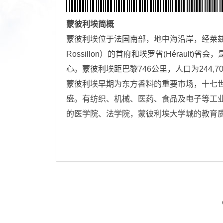
蒙彼利埃
简概
蒙彼利埃位于法国南部，地中海沿岸，经莱兹河
Rossillon）的首府和埃罗省(Héraul
心。蒙彼利埃距巴黎746公里，人口为244,
蒙彼利埃早期为东方香料的重要市场，十七
盛。有纺织、机械、医药、食品及电子等工业
的医学院、法学院，蒙彼利埃大学城的教育