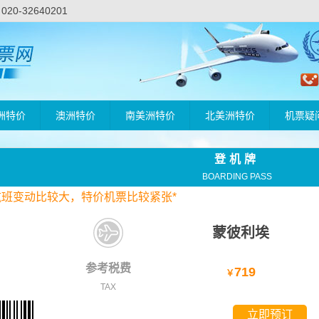
-32640201
洲特价
澳洲特价
南美洲特价
北美洲特价
机票疑
登机牌
BOARDING PASS
航班变动比较大，
特价
机票比较紧张*
蒙彼利埃
参考税费
719
￥
TAX
立即预订