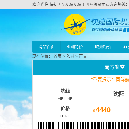
欢迎光临 快捷国际机票机票 ! 国际机票免费咨询热线：020
网站首页
亚洲特价
欧洲特价
非
现在位置：
首页
>
欧洲
> 正文
南方航空
*
重要
提示：国际
航线
沈阳
AIR LINE
价格
4440
￥
PRICE