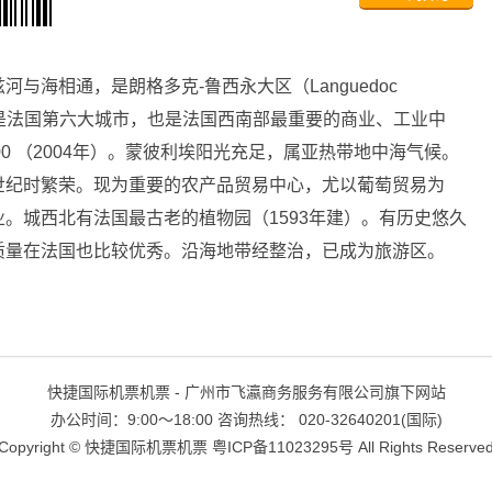
与海相通，是朗格多克-鲁西永大区（Languedoc
t)省会，是法国第六大城市，也是法国西南部最重要的商业、工业中
700 （2004年）。蒙彼利埃阳光充足，属亚热带地中海气候。
世纪时繁荣。现为重要的农产品贸易中心，尤以葡萄贸易为
。城西北有法国最古老的植物园（1593年建）。有历史悠久
质量在法国也比较优秀。沿海地带经整治，已成为旅游区。
快捷国际机票机票 - 广州市飞瀛商务服务有限公司旗下网站
办公时间：9:00～18:00 咨询热线： 020-32640201(国际)
Copyright ©
快捷国际机票机票
粤ICP备11023295号
All Rights Reserve