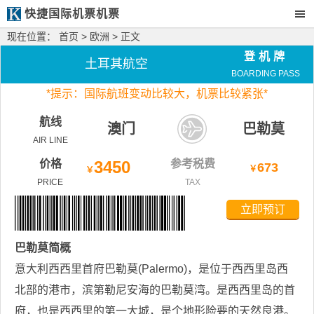
快捷国际机票机票
现在位置：
首页
>
欧洲
> 正文
登机牌
土耳其航空
BOARDING PASS
*
提示：国际航班变动比较大，
机票比较紧张*
航线
澳门
巴勒莫
AIR LINE
价格
3450
参考税费
673
￥
￥
PRICE
TAX
立即预订
巴勒莫
简概
意大利西西里首府巴勒莫(Palermo)，是位于西西里岛西
北部的港市，滨第勒尼安海的巴勒莫湾。是西西里岛的首
府，也是西西里的第一大城，是个地形险要的天然良港。