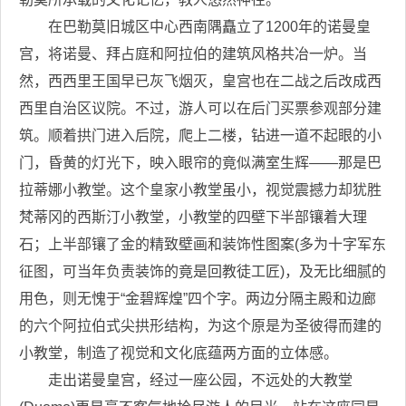
在巴勒莫旧城区中心西南隅矗立了1200年的诺曼皇
宫，将诺曼、拜占庭和阿拉伯的建筑风格共冶一炉。当
然，西西里王国早已灰飞烟灭，皇宫也在二战之后改成西
西里自治区议院。不过，游人可以在后门买票参观部分建
筑。顺着拱门进入后院，爬上二楼，钻进一道不起眼的小
门，昏黄的灯光下，映入眼帘的竟似满室生辉——那是巴
拉蒂娜小教堂。这个皇家小教堂虽小，视觉震撼力却犹胜
梵蒂冈的西斯汀小教堂，小教堂的四壁下半部镶着大理
石；上半部镶了金的精致壁画和装饰性图案(多为十字军东
征图，可当年负责装饰的竟是回教徒工匠)，及无比细腻的
用色，则无愧于“金碧辉煌”四个字。两边分隔主殿和边廊
的六个阿拉伯式尖拱形结构，为这个原是为圣彼得而建的
小教堂，制造了视觉和文化底蕴两方面的立体感。
走出诺曼皇宫，经过一座公园，不远处的大教堂