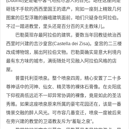
(Duomo)更是毫不客气地抢尽游人的目光。站在这座同是
砸钱不手软的西西里国王的遗产，宛如一座刻上精致几何
图案的巨型浮雕的巍峨建筑面前，咱们只疑身在阿拉伯。
不过一踏进教堂，里头还是百分百的天主教味儿。
巴勒莫现存最阿拉伯的建筑，要数当年回教徒统治西
西里时兴建的吉沙皇宫(Castella dei Zisa)。皇宫的二三楼
改成博物馆，展出阿拉伯文物。巴勒莫确实是意大利境内
最有东方味的城市，满街随处可见融入阿拉伯风格的店
屋。
普雷托利亚喷泉。整个喷泉四周，精心安置了二十多
尊神话中的河神、仙女、精灵等的裸体石膏像。在炎阳底
下仰视高低远近不一却异常协调的裸像，竟是如此的圣洁
秀雅。如果这座喷泉原来所属的豪宅花园还在，该是一番
情景交融的醉人风光。可市容几番变迁，喷泉一度被后来
在旁兴建的教堂的卫道教友斥为“羞耻之泉”。