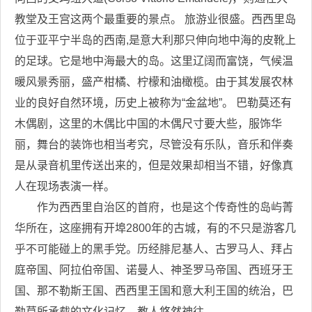
教堂及王宫这两个最重要的景点。 旅游业很盛。西西里岛
位于亚平宁半岛的西南,是意大利那只伸向地中海的皮靴上
的足球。它是地中海最大的岛。这里辽阔而富饶，气候温
暖风景秀丽，盛产柑橘、柠檬和油橄榄。由于其发展农林
业的良好自然环境，历史上被称为“金盆地”。 巴勒莫还有
木偶剧，这里的木偶比中国的木偶尺寸要大些，服饰华
丽，舞台的装饰也相当考究，尽管没有乐队，音乐和伴奏
是从录音机里传送出来的，但是效果却相当不错，好像真
人在现场表演一样。
作为西西里自治区的首府，也是这个传奇性的岛屿菁
华所在，这座拥有开埠2800年的古城，有的不只是游客几
乎不可能碰上的黑手党。历经腓尼基人、古罗马人、拜占
庭帝国、阿拉伯帝国、诺曼人、神圣罗马帝国、西班牙王
国、那不勒斯王国、西西里王国和意大利王国的统治，巴
勒莫所承载的文化记忆，教人悠然神往。