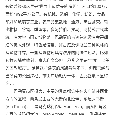
歌德曾经称这里是“世界上最优美的海岬”。人口约130万，
面积4992平方公里。有机械、造船、化学、纺织、食品、
印刷和玻璃等工业。农产品集散地，渔港，商业繁荣。输
出柑橘、谷物、鲜鱼等。多阿拉伯、罗马、哥特式古代建
筑。有大学与国立博物馆。巴勒莫的古迹建筑没有金碧辉
煌的傲人外观，特色是诺曼、拜占庭及伊斯兰三种风格的
建筑物并存，一些建筑物还具有浓厚的阿拉伯色彩，比如
圆柱及墙壁雕刻，意大利文豪但丁称赞这里是“世界上最美
的回教城市”。尽管这些建筑的风貌截然不同，但都已经与
巴勒莫的公园绿地、市街广场融为一体，因此丝毫不显得
突兀。
巴勒莫市区很大，主要的景点都集中在火车站往西北
方向的区域，两条最主要的大街向北延伸，东是罗马街
(Via Roma)，西是马克达街(Via Maqueda)，而从四角区
向西的艾玛纽大道(Corso Vittorio Emanuele)，则通往大