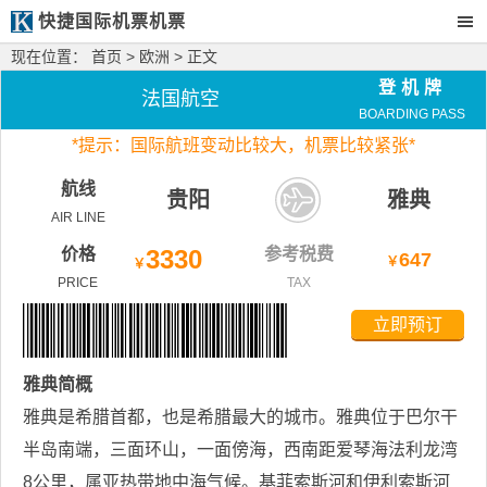
快捷国际机票机票
现在位置：
首页
>
欧洲
> 正文
登机牌
法国航空
BOARDING PASS
*
提示：国际航班变动比较大，
机票比较紧张*
航线
贵阳
雅典
AIR LINE
价格
3330
参考税费
647
￥
￥
PRICE
TAX
立即预订
雅典
简概
雅典是希腊首都，也是希腊最大的城市。雅典位于巴尔干
半岛南端，三面环山，一面傍海，西南距爱琴海法利龙湾
8公里，属亚热带地中海气候。基菲索斯河和伊利索斯河