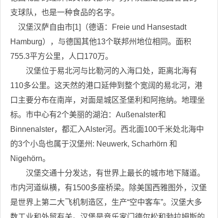
支球队，也是一种食品的名字。
汉堡汉萨自由市[1]（德语：Freie und Hansestadt
Hamburg），与德国其他13个联邦州地位相同。面积
755.3平方公里，人口170万。
汉堡位于易北河与比勒河的入海口处，距离北海有
110多公里。这天然的港口延伸到整个宽阔的易北河，港
口主要分布在南岸，对面是城区圣堡利和阿拖纳。地理坐
标。市中心有2个美丽的湖泊：Außenalster和
Binnenalster，都汇入Alster河。西北面100千米处北海中
的3个小岛也属于汉堡州: Neuwerk, Scharhörn 和
Nigehörn。
汉堡交通十分发达，有世界上最长的城市地下隧道。
市内河道纵横，有1500多座桥梁。除美国西雅图外，汉堡
是世界上第二大飞机制造区，生产“空中客车”。汉堡大多
数工业和外贸有关。汉堡是音乐家门德尔松和勃拉姆斯的