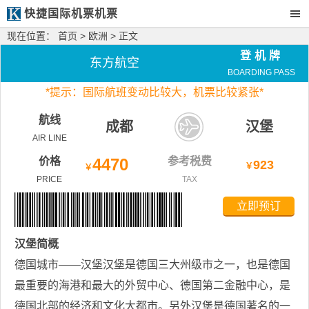
快捷国际机票机票
现在位置：
首页
>
欧洲
> 正文
登机牌
东方航空
BOARDING PASS
*
提示：国际航班变动比较大，
机票比较紧张*
航线
成都
汉堡
AIR LINE
价格
4470
参考税费
923
￥
￥
PRICE
TAX
立即预订
汉堡
简概
德国城市——汉堡汉堡是德国三大州级市之一，也是德国
最重要的海港和最大的外贸中心、德国第二金融中心，是
德国北部的经济和文化大都市。另外汉堡是德国著名的一