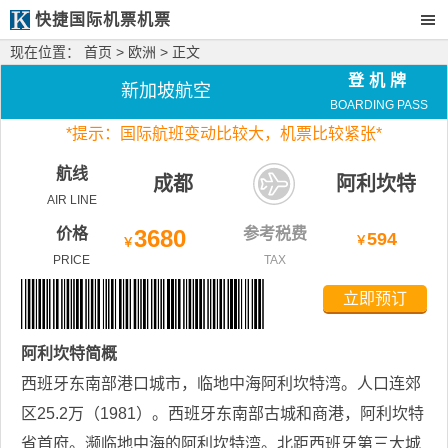
快捷国际机票机票
现在位置：
首页
>
欧洲
> 正文
登机牌
新加坡航空
BOARDING PASS
*
提示：国际航班变动比较大，
机票比较紧张*
航线
成都
阿利坎特
AIR LINE
价格
3680
参考税费
594
￥
￥
PRICE
TAX
立即预订
阿利坎特
简概
西班牙东南部港口城市，临地中海阿利坎特湾。人口连郊
区25.2万（1981）。西班牙东南部古城和商港，阿利坎特
省首府。濒临地中海的阿利坎特湾。北距西班牙第三大城