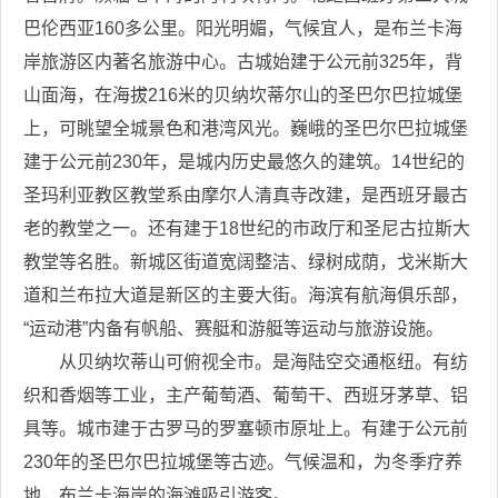
巴伦西亚160多公里。阳光明媚，气候宜人，是布兰卡海
岸旅游区内著名旅游中心。古城始建于公元前325年，背
山面海，在海拔216米的贝纳坎蒂尔山的圣巴尔巴拉城堡
上，可眺望全城景色和港湾风光。巍峨的圣巴尔巴拉城堡
建于公元前230年，是城内历史最悠久的建筑。14世纪的
圣玛利亚教区教堂系由摩尔人清真寺改建，是西班牙最古
老的教堂之一。还有建于18世纪的市政厅和圣尼古拉斯大
教堂等名胜。新城区街道宽阔整洁、绿树成荫，戈米斯大
道和兰布拉大道是新区的主要大街。海滨有航海俱乐部，
“运动港”内备有帆船、赛艇和游艇等运动与旅游设施。
从贝纳坎蒂山可俯视全市。是海陆空交通枢纽。有纺
织和香烟等工业，主产葡萄酒、葡萄干、西班牙茅草、铝
具等。城市建于古罗马的罗塞顿市原址上。有建于公元前
230年的圣巴尔巴拉城堡等古迹。气候温和，为冬季疗养
地，布兰卡海岸的海滩吸引游客。