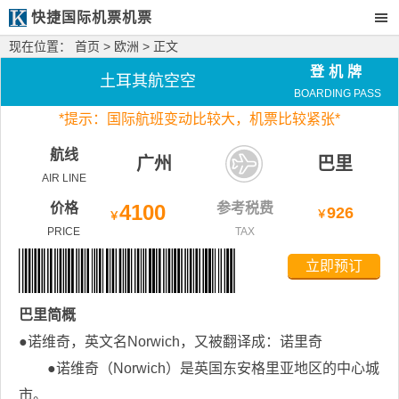
快捷国际机票机票
现在位置：
首页
>
欧洲
> 正文
登机牌
土耳其航空空
BOARDING PASS
*
提示：国际航班变动比较大，
机票比较紧张*
航线
广州
巴里
AIR LINE
价格
4100
参考税费
926
￥
￥
PRICE
TAX
立即预订
巴里
简概
●诺维奇，英文名Norwich，又被翻译成：诺里奇
●诺维奇（Norwich）是英国东安格里亚地区的中心城
市。