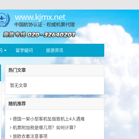
问
留学疑问
旅游资讯
热门文章
暂无文章
随机推荐
德国一架小型客机坠毁致机上4人遇难
机票附加税是哪几项？如何计算？
旅欧衣着注意事项