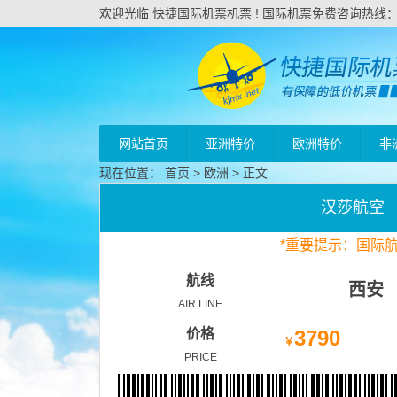
欢迎光临 快捷国际机票机票 ! 国际机票免费咨询热线：020
网站首页
亚洲特价
欧洲特价
非
现在位置：
首页
>
欧洲
> 正文
汉莎航空
*
重要
提示：国际
航线
西安
AIR LINE
价格
3790
￥
PRICE