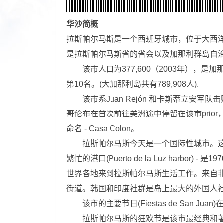
华沙
简概
拉斯帕尔马斯是一个西班牙城市，位于大西洋
是拉斯帕尔马斯省的省会以及加那利群岛自
该市人口为377,600（2003年），是加
第10名。(大加那利岛共有789,908人).
该市系Juan Rejón 和卡斯蒂立安军队击败
哥伦布在首次前往美洲途中停留在该市pri
命名 - Casa Colon。
拉斯帕尔马斯今天是一个国际性城市。这里有广受欢迎的海
繁忙的港口(Puerto de la Luz harbo
世界各地来到拉斯帕尔马斯生活工作。来自
街道。韩国和印度社群是岛上最大的外国人
该市的主要节日(Fiestas de San Ju
拉斯帕尔马斯的狂欢节是该市最经典和著