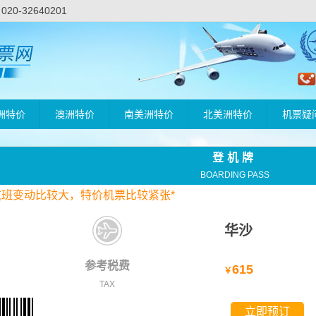
-32640201
洲特价
澳洲特价
南美洲特价
北美洲特价
机票疑
登机牌
BOARDING PASS
航班变动比较大，
特价
机票比较紧张*
华沙
参考税费
615
￥
TAX
立即预订