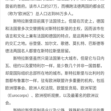
茵省的首府。该市人口约27万，而横跨法德两国的都会区
（称为“欧洲区”）总人口达到86万多人。
斯特拉斯堡目前属于法国领土。但是在历史上，德国
和法国曾多次交替拥有对斯特拉斯堡的主权，因而该市在
语言和文化上兼有法国和德国的特点，是这两种不同文化
的交汇之地。谷登堡、加尔文、歌德、莫扎特、巴斯德等
德法两国名人都曾在斯特拉斯堡居留。
斯特拉斯堡虽然只是法国第七大城市，但是它与日内
瓦、纽约以及蒙特利尔一样，是少数几个并非一国首都，
却是国际组织总部所在地的城市。斯特拉斯堡与比利时的
首都布鲁塞尔一样，驻有欧洲联盟许多重要的机构，包括
欧洲理事会、欧洲人权法院、欧盟反贪局、欧洲军团
（Eurocorps）、欧洲视听观察，以及最著名的欧洲议
会。
斯特拉斯堡是制造业以及公路、铁路和内河航运的重