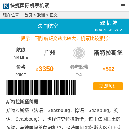
快捷国际机票机票
现在位置：
首页
>
欧洲
> 正文
登机牌
法国航空
BOARDING PASS
*
提示：国际航班变动比较大，
机票比较紧张*
航线
广州
斯特拉斯堡
AIR LINE
价格
3350
参考税费
502
￥
￥
PRICE
TAX
立即预订
斯特拉斯堡
简概
斯特拉斯堡（法语：Strasbourg，德语：Straßburg，英
语：Strasbourg），也译作史特拉斯堡，位于法国国土的
东端，与德国隔莱茵河相望，是法国阿尔萨斯大区和下莱