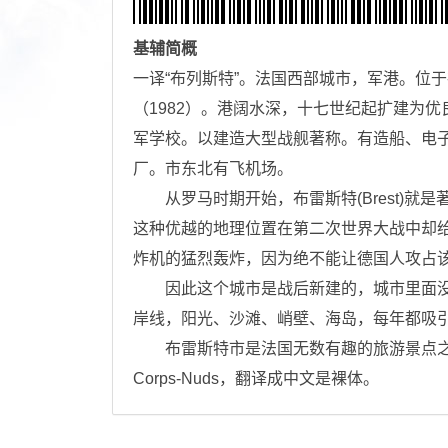
基辅
简概
一译“布列斯特”。法国西部城市，军港。位于
（1982）。港阔水深，十七世纪起扩建为
军学校。以建造大型战舰著称。有造船、电子
厂。市东北有飞机场。
从罗马时期开始，布雷斯特(Brest)就
这种优越的地理位置在第二次世界大战中却给它
炸机的猛烈轰炸，因为绝不能让德国人攻占
因此这个城市是战后新建的，城市里面没
岸线，阳光、沙滩、峭壁、海岛，每年都吸
布雷斯特市是法国无数有趣的旅游景点之
Corps-Nuds，翻译成中文是裸体。