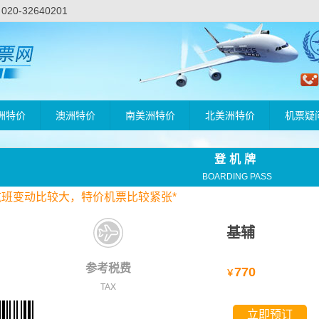
-32640201
洲特价
澳洲特价
南美洲特价
北美洲特价
机票疑
登机牌
BOARDING PASS
航班变动比较大，
特价
机票比较紧张*
基辅
参考税费
770
￥
TAX
立即预订