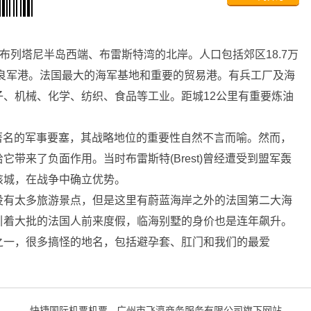
布列塔尼半岛西端、布雷斯特湾的北岸。人口包括郊区18.7万
优良军港。法国最大的海军基地和重要的贸易港。有兵工厂及海
、机械、化学、纺织、食品等工业。距城12公里有重要炼油
是著名的军事要塞，其战略地位的重要性自然不言而喻。然而，
带来了负面作用。当时布雷斯特(Brest)曾经遭受到盟军轰
该城，在战争中确立优势。
有太多旅游景点，但是这里有蔚蓝海岸之外的法国第二大海
引着大批的法国人前来度假，临海别墅的身价也是连年飙升。
一，很多搞怪的地名，包括避孕套、肛门和我们的最爱
快捷国际机票机票 - 广州市飞瀛商务服务有限公司旗下网站