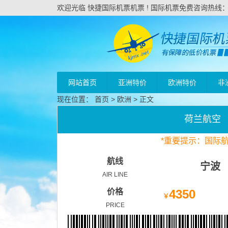
欢迎光临 快捷国际机票机票 ! 国际机票免费咨询热线：020
网站首页
亚洲特价
欧洲特价
非
现在位置：
首页
>
欧洲
> 正文
荷兰航空
*
重要
提示：国际
航线
宁波
AIR LINE
价格
4350
￥
PRICE