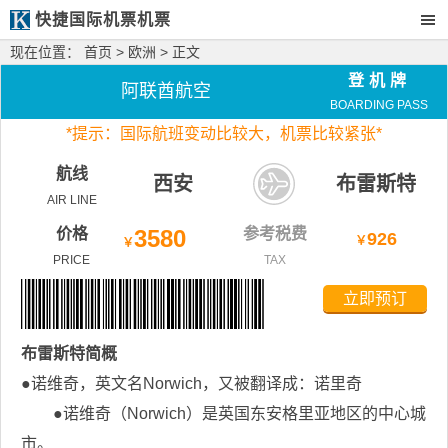
快捷国际机票机票
现在位置：
首页
>
欧洲
> 正文
登机牌
阿联酋航空
BOARDING PASS
*
提示：国际航班变动比较大，
机票比较紧张*
航线
西安
布雷斯特
AIR LINE
价格
3580
参考税费
926
￥
￥
PRICE
TAX
立即预订
布雷斯特
简概
●诺维奇，英文名Norwich，又被翻译成：诺里奇
●诺维奇（Norwich）是英国东安格里亚地区的中心城
市。