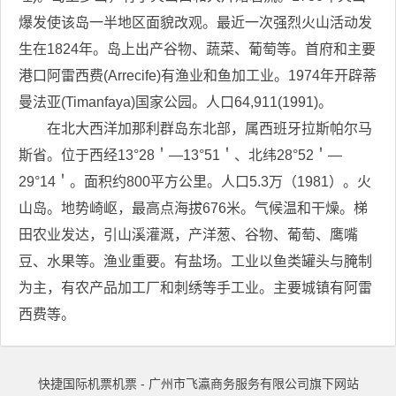
爆发使该岛一半地区面貌改观。最近一次强烈火山活动发
生在1824年。岛上出产谷物、蔬菜、葡萄等。首府和主要
港口阿雷西费(Arrecife)有渔业和鱼加工业。1974年开辟蒂
曼法亚(Timanfaya)国家公园。人口64,911(1991)。
在北大西洋加那利群岛东北部，属西班牙拉斯帕尔马
斯省。位于西经13°28＇—13°51＇、北纬28°52＇—
29°14＇。面积约800平方公里。人口5.3万（1981）。火
山岛。地势崎岖，最高点海拔676米。气候温和干燥。梯
田农业发达，引山溪灌溉，产洋葱、谷物、葡萄、鹰嘴
豆、水果等。渔业重要。有盐场。工业以鱼类罐头与腌制
为主，有农产品加工厂和刺绣等手工业。主要城镇有阿雷
西费等。
快捷国际机票机票 - 广州市飞瀛商务服务有限公司旗下网站