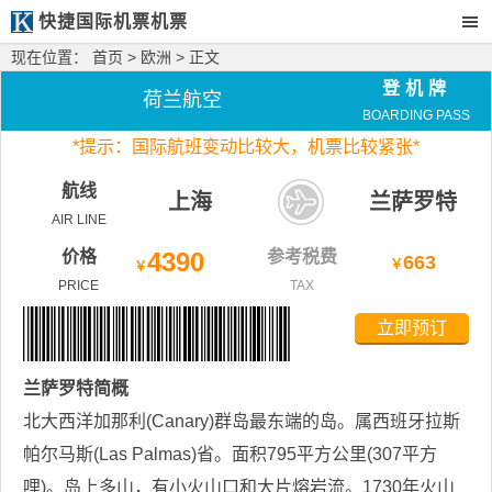
快捷国际机票机票
现在位置：
首页
>
欧洲
> 正文
登机牌
荷兰航空
BOARDING PASS
*
提示：国际航班变动比较大，
机票比较紧张*
航线
上海
兰萨罗特
AIR LINE
价格
4390
参考税费
663
￥
￥
PRICE
TAX
立即预订
兰萨罗特
简概
北大西洋加那利(Canary)群岛最东端的岛。属西班牙拉斯
帕尔马斯(Las Palmas)省。面积795平方公里(307平方
哩)。岛上多山，有小火山口和大片熔岩流。1730年火山