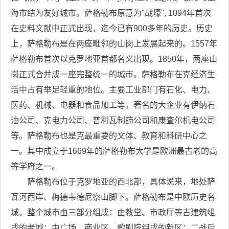
海市结为友好城市。萨格勒布原意为"战壕", 1094年首次
在史料文献中正式出现，迄今已有900多年的历史。历史
上，萨格勒布是在两座毗邻的山岗上发展起来的。1557年
萨格勒布首次以克罗地亚首都名义出现。1850年，两座山
岗正式合并成一座完整统一的城市。萨格勒布在克经济生
活中占有举足轻重的地位。主要工业部门有石化、电力、
医药、机械、电器和食品加工等。著名的大企业有伊纳石
油公司、克电力公司、普利瓦制药公司和康查尔机电公司
等。萨格勒布也是克最重要的文体、教育和科研中心之
一。其中成立于1669年的萨格勒布大学是欧洲最古老的高
等学府之一。
萨格勒布位于克罗地亚的西北部，具体说来，地处萨
瓦河西岸、梅德韦德尼察山脚下。萨格勒布是中欧历史名
城，整个城市由三部分组成：由教堂、市政厅等古建筑组
成的老城；由广场、商业区、歌剧院组成的新区；二战后