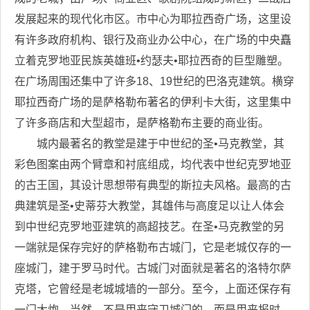
发展起来的现代化市区。市中心为耶拉西奇广场，这里设
有许多政府机构、银行及商业办公中心，在广场的中央矗
立着克罗地亚民族英雄班•约瑟夫•耶拉西奇的巨型雕塑。
在广场周围还集中了许多18、19世纪的巴洛克建筑。横穿
耶拉西奇广场的是萨格勒布著名的伊利卡大街，这里集中
了许多商店和大型超市，是萨格勒布主要的商业街。
城内最著名的教堂是建于中世纪的圣•马克教堂，其
彩色图案由两个臂章和衬底组成，均代表中世纪克罗地亚
的古王国，其设计思想带有典型的斯拉夫风格。最高的古
典建筑是圣•史蒂芬大教堂，其雄伟与高度足以让人体会
到中世纪克罗地亚建筑的高超技艺。在圣•马克教堂的另
一端就是保存完好的萨格勒布古城门，它是老城仅存的一
座城门，建于罗马时代。古城门对面就是著名的洛特尔萨
克塔，它曾经是老城城墙的一部分。至今，上面还保存有
一门大炮，当然，不是用来守卫城门的，而是用来报时