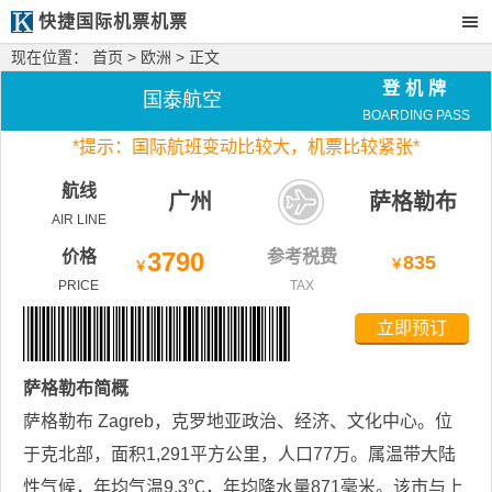
快捷国际机票机票
现在位置：
首页
>
欧洲
> 正文
登机牌
国泰航空
BOARDING PASS
*
提示：国际航班变动比较大，
机票比较紧张*
航线
广州
萨格勒布
AIR LINE
价格
3790
参考税费
835
￥
￥
PRICE
TAX
立即预订
萨格勒布
简概
萨格勒布 Zagreb，克罗地亚政治、经济、文化中心。位
于克北部，面积1,291平方公里，人口77万。属温带大陆
性气候，年均气温9.3℃，年均降水量871毫米。该市与上