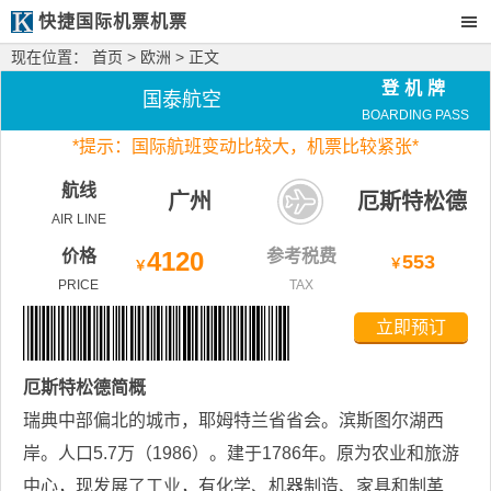
快捷国际机票机票
现在位置：
首页
>
欧洲
> 正文
登机牌
国泰航空
BOARDING PASS
*
提示：国际航班变动比较大，
机票比较紧张*
航线
广州
厄斯特松德
AIR LINE
价格
4120
参考税费
553
￥
￥
PRICE
TAX
立即预订
厄斯特松德
简概
瑞典中部偏北的城市，耶姆特兰省省会。滨斯图尔湖西
岸。人口5.7万（1986）。建于1786年。原为农业和旅游
中心，现发展了工业，有化学、机器制造、家具和制革