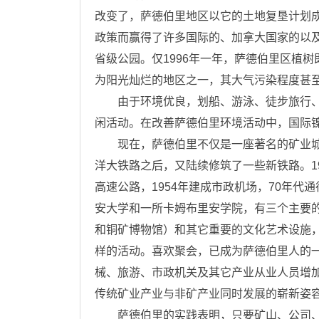
改变了，萨德伯里地区以它的土地复垦计划
政策而赢得了许多国际的、加拿大国家的以及
省级公园。仅1996年一年，萨德伯里区植树
为阳光灿烂的地区之一，其大气污染程度甚
由于环境优良，划船、游泳、徒步旅行、
闲活动。在改善萨德伯里环境活动中，国际
现在，萨德伯里不仅是一座著名的矿业城
洋大铁路之后，又陆续修筑了一些新铁路。1
高速公路，1954年建成市政机场，70年
安大学和一所卡姆布里安学院，有三个主要
和铜矿博物馆）和其它重要的文化艺术设施
样的活动。喜欢聚会，已成为萨德伯里人的一
械、旅游、市政机关及其它产业从业人员增
传统矿业产业与非矿产业同时发展的崭新姿
萨德伯里的实践表明，只要矿山、公司、