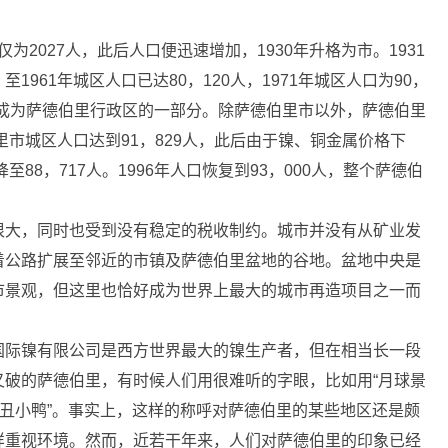
为2027人，此后人口便迅速增加，1930年升格为市。1931
961年城区人口已达80，120人，1971年城区人口为90，
73年成为萨德伯里行政区的一部分。除萨德伯里市以外，萨德伯里
里市城区人口达到91，829人，此后由于镍、铜金属价格下
88，717人。1996年人口恢复到93，000人，整个萨德伯
大，同时也受到没有稳定的税收制约。城市并没有从矿业发
着公路扩展至邻近的市镇及萨德伯里盆地的谷地。盆地中央是
市景观，但这里也恰好成为世界上最大的城市再造项目之一而
际镍有限公司是西方世界最大的镍生产者，但在相当长一段
又破的萨德伯里，有时候人们用很难听的字眼，比如用“月球景
“丑小鸭”。事实上，这样的称呼对萨德伯里的某些地区还是颇
样重视环境。然而，近若干年来，人们对萨德伯里的印象已经