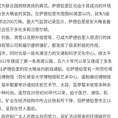
成为联合国频频表扬的典范。萨德伯里区也由于其成功的环境
安大略省的奖励。在萨德伯里市周围60英里以内，就有5座
即达200万株。据大气监测记录显示，萨德伯里是安大略省最
至远低于多伦多和汉密尔顿。
钓鱼、滑雪以及野外宿营等，已成为萨德伯里人很流行的休
镍有限公司和福尔康桥镍矿，都发挥了极其积极的作用。
市，同时也是一座充满活力的交通和科学文化中心。继太平
912年建成了第一条高速公路，五六十年代以来又建成了多条
代通往萨德伯里的安大略省内航线通航。在萨德伯里有一所劳伦蒂
的博物馆（劳伦蒂安大学博物馆和艺术中心、面粉磨坊博物馆
，每年都要举办诸如庆祝艺术节、大蒜、蓝草莓丰收等多种多
种时尚。虽然自20世纪60年代以来，由于医疗、通信、机
加，矿业在经济结构中所占比例有所下降，但萨德伯里市正以
容，呈现在世人面前。
政府和广大人民群众共同努力，采矿活动带来的环境破坏可