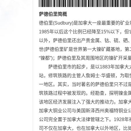
萨德伯里
简概
德伯里(Sudbury)是加拿大一座最重要的
1985年以后这个比例已经降至15%以下
以外，萨德伯里还出产贵金属、钴、硫、硒、
世(萨德伯里矿是世界第一大镍矿藏基地，
“镍都”)；萨德伯里及其周围地区的镍矿开采量
萨德伯里市的起步，是以1883年加拿大
站，修筑铁路的主管人詹姆士·华盛顿，为取
一地区。其实，当时著名的萨德伯里只不过
筑铁路过程中被发现的。经勘查，探明镍金属储
该地区经济发展注入了强大的推动力。加拿大铜
加拿大铜业公司与美国新泽西州奥福特铜业公
公司完全置于加拿大法律管辖之下。1928
司不仅在加拿大，也在加拿大以外地区，比如