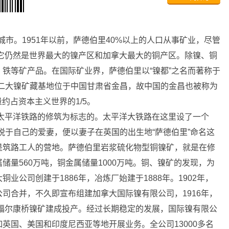
矿业城市。1951年以前，萨德伯里40%以上的人口从事矿业，尽管
，但它仍然是世界最大的镍产区和加拿大最大的铜产区。除镍、铜
铁等矿产品。在国际矿业界，萨德伯里以“镍都”之名而著称于
第二大镍矿藏基地位于中国甘肃省金昌，故中国的金昌也被称为
约占资本主义世界的1/5。
太平洋铁路的修筑为标志的。太平洋大铁路在这里设了一个
悦于自己的爱妻，便以妻子在英国的出生地“萨德伯里”命名这
是筑路工人的营地。萨德伯里岩浆硫化物型铜镍矿，就是在修
量560万吨，铜金属储量1000万吨。铜、镍矿的发现，为
业公司创建于1886年，冶炼厂始建于1888年。1902年，
司合并，不久即宣布组建加拿大国际镍有限公司，1916年，
年福尔康桥镍矿建成投产。经过长期稳定的发展，国际镍有限公
英国、美国和印度尼西亚等地开展业务。全公司13000多名