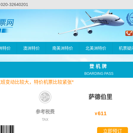
-32640201
洲特价
澳洲特价
南美洲特价
北美洲特价
机票疑
登机牌
BOARDING PASS
航班变动比较大，
特价
机票比较紧张*
萨德伯里
参考税费
611
￥
TAX
立即预订