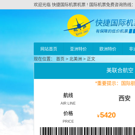
欢迎光临 快捷国际机票机票 ! 国际机票免费咨询热线：020
网站首页
亚洲特价
欧洲特价
非
现在位置：
首页
>
北美洲
> 正文
美联合航空
*
重要
提示：国际
航线
西安
AIR LINE
价格
5420
￥
PRICE