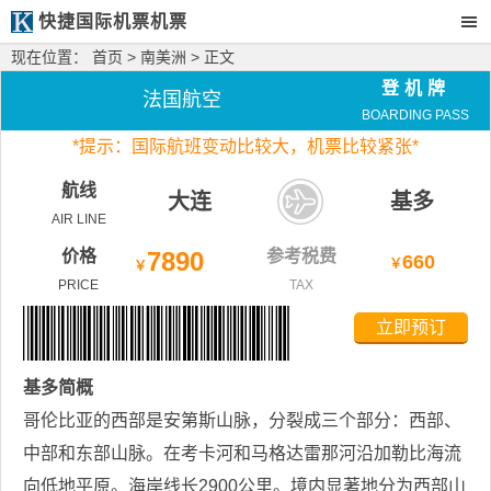
快捷国际机票机票
现在位置：
首页
>
南美洲
> 正文
登机牌
法国航空
BOARDING PASS
*
提示：国际航班变动比较大，
机票比较紧张*
航线
大连
基多
AIR LINE
价格
7890
参考税费
660
￥
￥
PRICE
TAX
立即预订
基多
简概
哥伦比亚的西部是安第斯山脉，分裂成三个部分：西部、
中部和东部山脉。在考卡河和马格达雷那河沿加勒比海流
向低地平原。海岸线长2900公里。境内显著地分为西部山