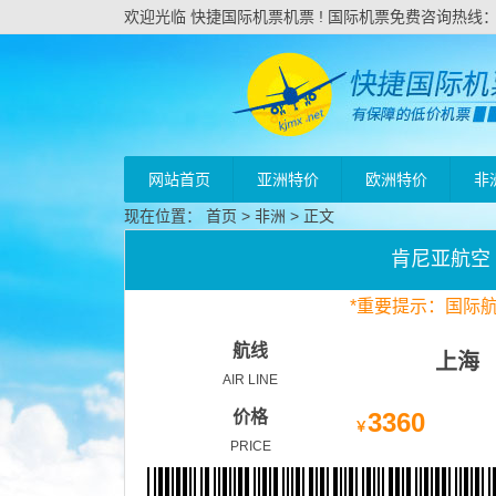
欢迎光临 快捷国际机票机票 ! 国际机票免费咨询热线：020
网站首页
亚洲特价
欧洲特价
非
现在位置：
首页
>
非洲
> 正文
肯尼亚航空
*
重要
提示：国际
航线
上海
AIR LINE
价格
3360
￥
PRICE