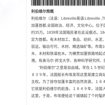
利伯维尔
简概
利伯维尔（法语：Libreville英语:Libreville 
加蓬首都,全国政治、经济、文化中心。位于
约35万。1839年法国殖民者在此设据点。
定为首都。有木材加工、食品、纺织、水泥
驳运，输出可可、木材、精选铀矿等。市南1
木、木材和铁道枕木。为横贯加蓬铁路地起
港。有奥马尔·邦戈大学、各种科学研究所、
“利伯维尔”之意是自由城。早在１５世纪
８３９年，法国船长布埃发现这里是建立商
主权。为了掠夺加蓬丰富的自然资源，１８
它就是利伯维尔的前身。１８４９年，法国人
这里，于是，布埃便给这个城镇起了个时髦