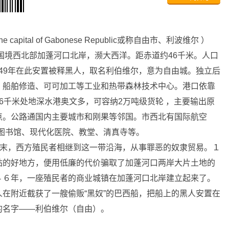
,The capital of Gabonese Republic或称自由市、利波维尔 ）
国境西北部加蓬河口北岸，濒大西洋。距赤道约46千米。人口
1849年在此安置被释黑人，取名利伯维尔，意为自由城。独立后
、船舶修造、可可加工等工业和热带森林技术中心。港口依靠
6千米处地深水港奥文多，可容纳2万吨级货轮 ，主要输出原
点。公路通国内主要城市和刚果等邻国。市西北有国际航空
图书馆、现代化医院、教堂、清真寺等。
末，西方殖民者相继到这一带沿海，从事罪恶的奴隶贸易。１
站的好地方，便用低廉的代价骗取了加蓬河口两岸大片土地的
４６年，一座殖民者的商业城镇在加蓬河口北岸建立起来了。
在附近截获了一艘偷贩“黑奴”的巴西船，把船上的黑人安置在
的名字——利伯维尔（自由）。