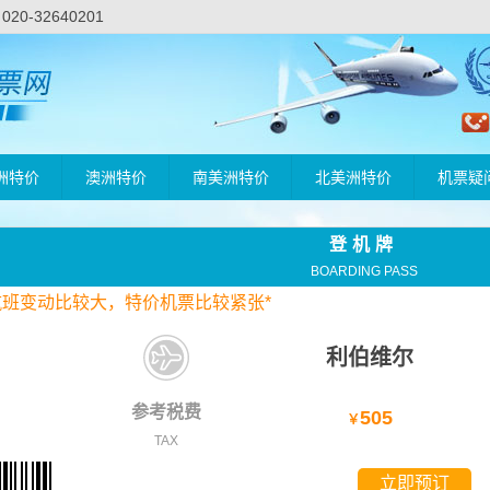
-32640201
洲特价
澳洲特价
南美洲特价
北美洲特价
机票疑
登机牌
BOARDING PASS
航班变动比较大，
特价
机票比较紧张*
利伯维尔
参考税费
505
￥
TAX
立即预订