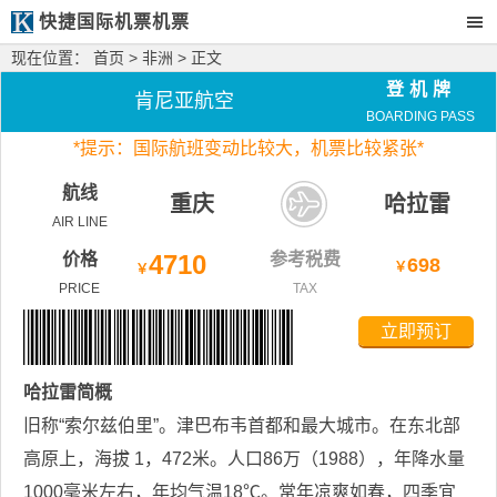
快捷国际机票机票
现在位置：
首页
>
非洲
> 正文
登机牌
肯尼亚航空
BOARDING PASS
*
提示：国际航班变动比较大，
机票比较紧张*
航线
重庆
哈拉雷
AIR LINE
价格
4710
参考税费
698
￥
￥
PRICE
TAX
立即预订
哈拉雷
简概
旧称“索尔兹伯里”。津巴布韦首都和最大城市。在东北部
高原上，海拔 1，472米。人口86万（1988），年降水量
1000毫米左右，年均气温18℃。常年凉爽如春，四季宜