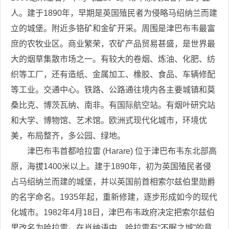
人。建于1890年，早期是英国殖民者为侵略马绍纳兰而建
立的城堡。附近多铬矿和金矿开采。周围是津巴布韦最富
庶的农牧业区。商业繁荣，农矿产品贸易甚盛，是世界最
大的烟草集散市场之一。有较大的卷烟、炼油、化肥、纺
织等工厂，还有造纸、金属加工、橡胶、食品、车辆修配
等工业。交通中心。铁路、公路通往境内各主要城镇和莫
桑比克、博茨瓦纳、南非。有国际航空站。有烟叶研究站
和大学、博物馆、艺术馆。欧洲式现代化城市，环境优
美，布局整齐，多公园、绿地。
津巴布韦首都哈拉雷 (Harare) 位于津巴布韦东北部高
原，海拔1400米以上。建于1890年，初为英国殖民者侵
占马绍纳兰而建的城堡，并以英国前首相索尔兹伯里勋爵
的名字命名。1935年起，重新修建，逐步形成如今的现代
化城市。1982年4月18日，津巴布韦政府决定把索尔兹伯
里改名为哈拉雷。在肖纳语中，哈拉雷有“不眠之城”的意