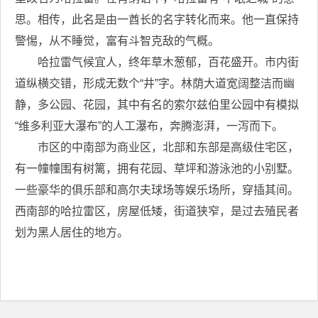
思。相传，此名是由一酋长的名字转化而来。他一直保持
警惕，从不睡觉，富有斗智克敌的气概。
哈拉雷气候宜人，终年草木葱郁，百花盛开。市内街
道纵横交错，形成无数个“井”字。林荫大道宽阔整洁而幽
静，多公园、花园，其中有名的索尔兹伯里公园中有模拟
“维多利亚大瀑布”的人工瀑布，奔腾澎湃，一泻而下。
市区的中南部为商业区，北部和东部是高级住宅区，
有一幢幢围有树篱，拥有花园、草坪和游泳池的小别墅。
一些豪华的俱乐部和高尔夫球场等娱乐场所，穿插其间。
西南部的哈拉雷区，房屋低矮，街道狭窄，是过去殖民者
划为黑人居住的地方。