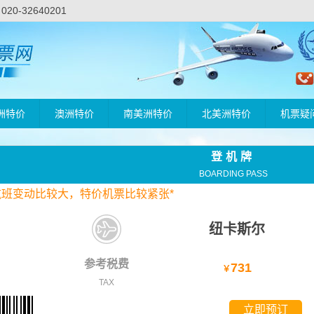
-32640201
洲特价
澳洲特价
南美洲特价
北美洲特价
机票疑
登机牌
BOARDING PASS
航班变动比较大，
特价
机票比较紧张*
纽卡斯尔
参考税费
731
￥
TAX
立即预订