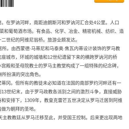
府。在罗讷河畔，南距迪朗斯河和罗讷河汇合处4公里。人口
水果、蔬菜和葡萄酒市场。有食品、化学、冶金、精密机械、纺织、造
十二世纪的阿维尼翁桥。旅游业颇发达。
所。由西蒙德·马蒂尼和马泰奥·焦瓦内蒂设计装饰的罗马教
座城市，环城的城墙和12世纪遗留下来的横跨罗讷河的桥
小宫殿和圣母院教士的罗马主教堂构成了一组特殊的纪念碑，
洲所扮演的突出角色。
蒂冈。但所有的教徒未必知道在法国的南部罗约河畔还有一
13世纪末，由于罗马政教各派别之间的激烈斗争，直接威胁
和安排下，1309年，教皇克雷芒五世决定从罗马迁居到阿维
翁做为朝拜的圣地。
天主教教廷从罗马迁移至此，并受国王控制。后来更出现两地