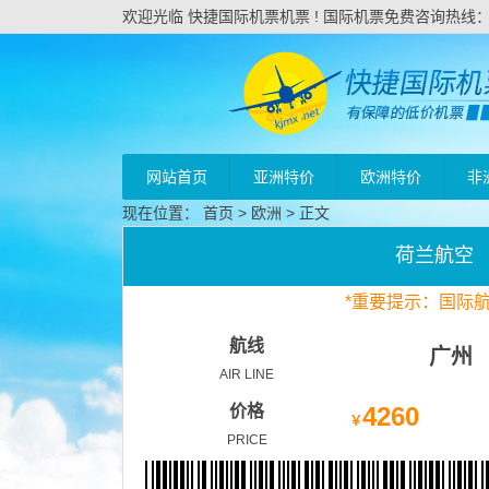
欢迎光临 快捷国际机票机票 ! 国际机票免费咨询热线：020
网站首页
亚洲特价
欧洲特价
非
现在位置：
首页
>
欧洲
> 正文
荷兰航空
*
重要
提示：国际
航线
广州
AIR LINE
价格
4260
￥
PRICE