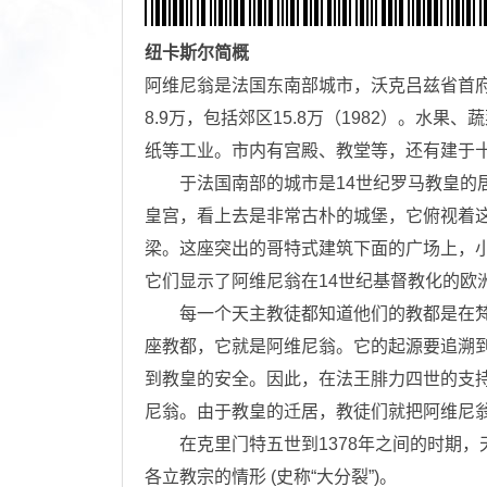
纽卡斯尔
简概
阿维尼翁是法国东南部城市，沃克吕兹省首
8.9万，包括郊区15.8万（1982）。
纸等工业。市内有宫殿、教堂等，还有建于
于法国南部的城市是14世纪罗马教皇的居
皇宫，看上去是非常古朴的城堡，它俯视着这
梁。这座突出的哥特式建筑下面的广场上，
它们显示了阿维尼翁在14世纪基督教化的欧
每一个天主教徒都知道他们的教都是在梵
座教都，它就是阿维尼翁。它的起源要追溯到
到教皇的安全。因此，在法王腓力四世的支持
尼翁。由于教皇的迁居，教徒们就把阿维尼
在克里门特五世到1378年之间的时期，
各立教宗的情形 (史称“大分裂”)。