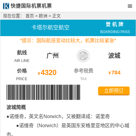
快捷国际机票机票
现在位置：
首页
>
欧洲
> 正文
登机牌
卡塔尔航空航空
BOARDING PASS
*
提示：国际航班变动比较大，
机票比较紧张*
航线
广州
波城
AIR LINE
价格
4320
参考税费
784
￥
￥
PRICE
TAX
立即预订
波城
简概
●诺维奇，英文名Norwich，又被翻译成：诺里奇
●诺维奇（Norwich）是英国东安格里亚地区的中心城
市。