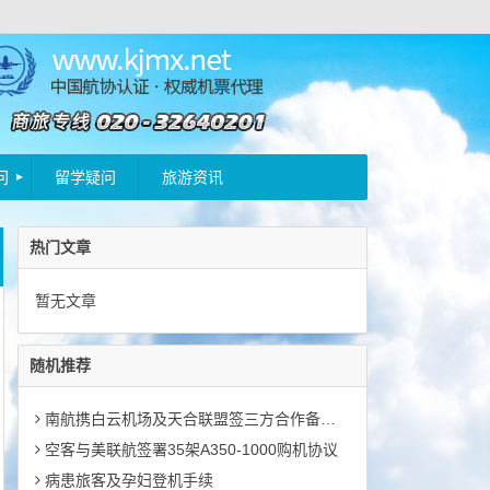
问
留学疑问
旅游资讯
热门文章
暂无文章
随机推荐
南航携白云机场及天合联盟签三方合作备忘录
空客与美联航签署35架A350-1000购机协议
病患旅客及孕妇登机手续