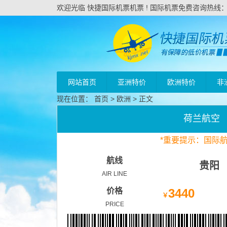
欢迎光临 快捷国际机票机票 ! 国际机票免费咨询热线：020
网站首页
亚洲特价
欧洲特价
非
现在位置：
首页
>
欧洲
> 正文
荷兰航空
*
重要
提示：国际
航线
贵阳
AIR LINE
价格
3440
￥
PRICE