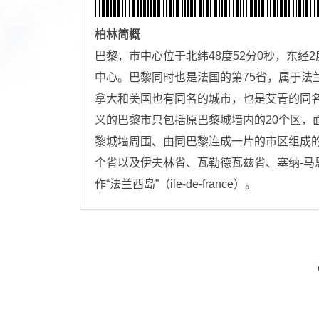
柏林
简概
巴黎，市中心位于北纬48度52分0秒，东经
中心。巴黎同时也是法国的第75省，属于法
拿大和美国也有同名的城市，也是艾青的同
义的巴黎市只包括原巴黎城墙内的20个区，面
黎城墙周围、由同巴黎连成一片的市区组成
个省以及伊夫林省、瓦勒德瓦兹省、塞纳-
作“法兰西岛”（ile-de-france）。