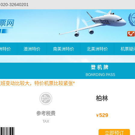
-32640201
洲特价
澳洲特价
南美洲特价
北美洲特价
机票疑
登机牌
BOARDING PASS
航班变动比较大，
特价
机票比较紧张*
柏林
参考税费
529
￥
TAX
立即预订