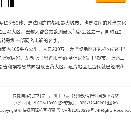
2度19分59秒，是法国的首都和最大城市，也是法国的政治文化
兰西岛大区。巴黎大都会为欧洲最大的都会区之一。同时在加
名诗歌和一部同名电影的名字。
积为105平方公里，人口230万。大巴黎地区还包括分布在巴
的上塞纳省、瓦勒德马恩省和塞纳-圣但尼省。巴黎市、上述三
马恩省和埃松省共同组成巴黎大区。这片地区在古代就已经被称
快捷国际机票机票 - 广州市飞瀛商务服务有限公司旗下网站
办公时间：9:00～18:00 咨询热线： 020-32640201(国际)
Copyright ©
快捷国际机票机票
粤ICP备11023295号
All Rights Reserve