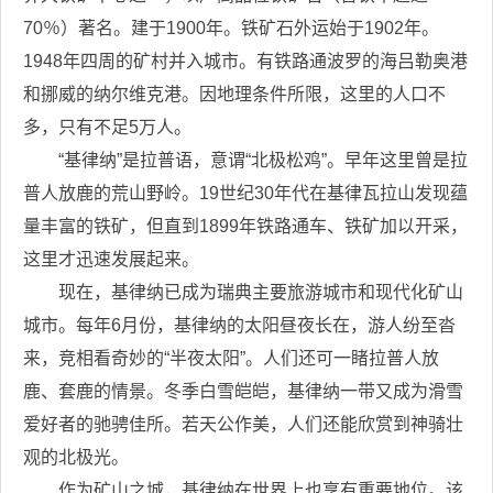
70％）著名。建于1900年。铁矿石外运始于1902年。
1948年四周的矿村并入城市。有铁路通波罗的海吕勒奥港
和挪威的纳尔维克港。因地理条件所限，这里的人口不
多，只有不足5万人。
“基律纳”是拉普语，意谓“北极松鸡”。早年这里曾是拉
普人放鹿的荒山野岭。19世纪30年代在基律瓦拉山发现蕴
量丰富的铁矿，但直到1899年铁路通车、铁矿加以开采，
这里才迅速发展起来。
现在，基律纳已成为瑞典主要旅游城市和现代化矿山
城市。每年6月份，基律纳的太阳昼夜长在，游人纷至沓
来，竞相看奇妙的“半夜太阳”。人们还可一睹拉普人放
鹿、套鹿的情景。冬季白雪皑皑，基律纳一带又成为滑雪
爱好者的驰骋佳所。若天公作美，人们还能欣赏到神骑壮
观的北极光。
作为矿山之城，基律纳在世界上也享有重要地位。该