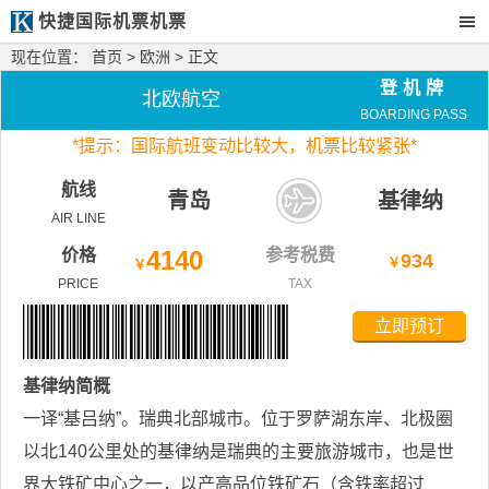
快捷国际机票机票
现在位置：
首页
>
欧洲
> 正文
登机牌
北欧航空
BOARDING PASS
*
提示：国际航班变动比较大，
机票比较紧张*
航线
青岛
基律纳
AIR LINE
价格
4140
参考税费
934
￥
￥
PRICE
TAX
立即预订
基律纳
简概
一译“基吕纳”。瑞典北部城市。位于罗萨湖东岸、北极圈
以北140公里处的基律纳是瑞典的主要旅游城市，也是世
界大铁矿中心之一，以产高品位铁矿石（含铁率超过