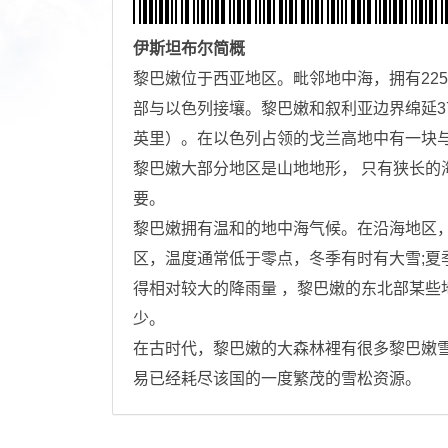
伊斯坦布尔
简概
黎巴嫩位于西亚地区。毗邻地中海，拥有22
部与以色列接壤。黎巴嫩和叙利亚边界绵延37
英里）。在以色列占领的戈兰高地中有一块
黎巴嫩大部分地区是山地地形， 只有狭长的
要。
黎巴嫩拥有温和的地中海气候。在沿海地区
区，温度通常低于零点，冬季有时有大雪;夏
得相对较大的降雨量 ，黎巴嫩的东北部某些
少。
在古时代，黎巴嫩的大森林裡有很多黎巴嫩
易已经耗尽该国的一度繁茂的雪松资源。