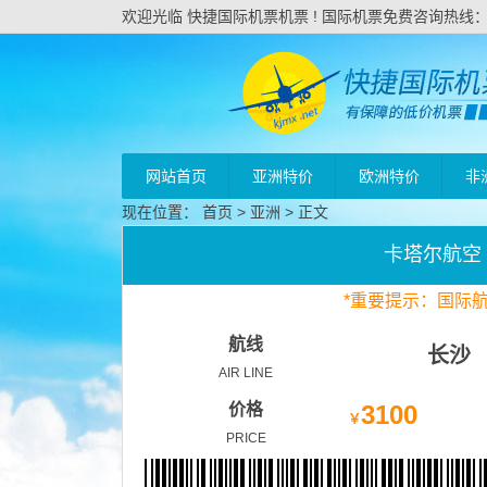
欢迎光临 快捷国际机票机票 ! 国际机票免费咨询热线：020
网站首页
亚洲特价
欧洲特价
非
现在位置：
首页
>
亚洲
> 正文
卡塔尔航空
*
重要
提示：国际
航线
长沙
AIR LINE
价格
3100
￥
PRICE