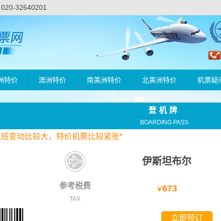
-32640201
洲特价
澳洲特价
南美洲特价
北美洲特价
机票疑
登机牌
BOARDING PASS
航班变动比较大，
特价
机票比较紧张*
伊斯坦布尔
参考税费
673
￥
TAX
立即预订