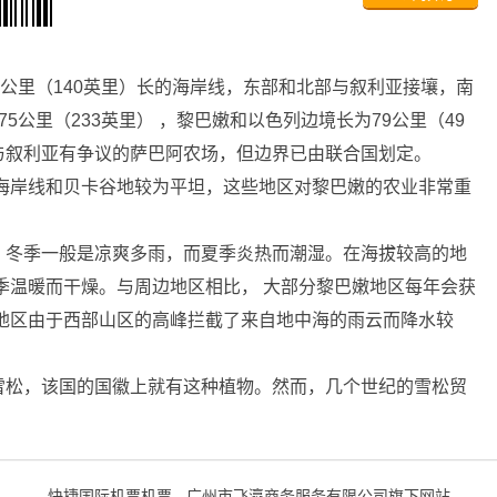
5公里（140英里）长的海岸线，东部和北部与叙利亚接壤，南
5公里（233英里） ，黎巴嫩和以色列边境长为79公里（49
与叙利亚有争议的萨巴阿农场，但边界已由联合国划定。
海岸线和贝卡谷地较为平坦，这些地区对黎巴嫩的农业非常重
，冬季一般是凉爽多雨，而夏季炎热而潮湿。在海拔较高的地
季温暖而干燥。与周边地区相比， 大部分黎巴嫩地区每年会获
地区由于西部山区的高峰拦截了来自地中海的雨云而降水较
雪松，该国的国徽上就有这种植物。然而，几个世纪的雪松贸
快捷国际机票机票 - 广州市飞瀛商务服务有限公司旗下网站