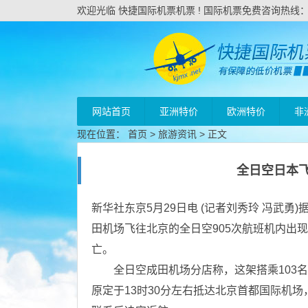
欢迎光临 快捷国际机票机票 ! 国际机票免费咨询热线：020
网站首页
亚洲特价
欧洲特价
非
现在位置：
首页
>
旅游资讯
> 正文
全日空日本
新华社东京5月29日电 (记者刘秀玲 冯武勇
田机场飞往北京的全日空905次航班机内出
亡。
全日空成田机场分店称，这架搭乘103名乘
原定于13时30分左右抵达北京首都国际机