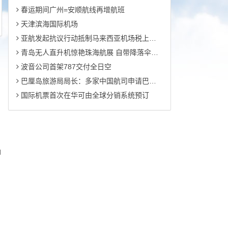
春运期间广州=安顺航线再增航班
天津滨海国际机场
亚航发起抗议行动抵制马来西亚机场税上涨的行为
青岛无人直升机惊艳珠海航展 自带降落伞可脱险
波音公司首架787交付全日空
巴厘岛旅游局局长：多家中国航司申请巴厘岛直航航班
国际机票首次在华可由全球分销系统预订
d