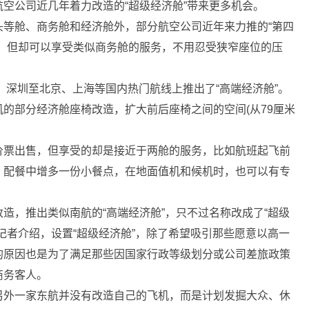
公司近几年着力改造的“超级经济舱”带来更多机会。
舱、商务舱和经济舱外，部分航空公司近年来力推的“第四
围，但却可以享受类似商务舱的服务，不用忍受狭窄座位的压
深圳至北京、上海等国内热门航线上推出了“高端经济舱”。
的部分经济舱座椅改造，扩大前后座椅之间的空间(从79厘米
票出售，但享受的却是接近于两舱的服务，比如航班起飞前
，配餐中增多一份小餐点，在地面值机和候机时，也可以有专
，推出类似南航的“高端经济舱”，只不过名称改成了“超级
记者介绍，设置“超级经济舱”，除了希望吸引那些愿意以高一
的原因也是为了满足那些因国家行政等级划分或公司差旅政策
商务客人。
外一家东航并没有改造自己的飞机，而是计划发掘大众、休