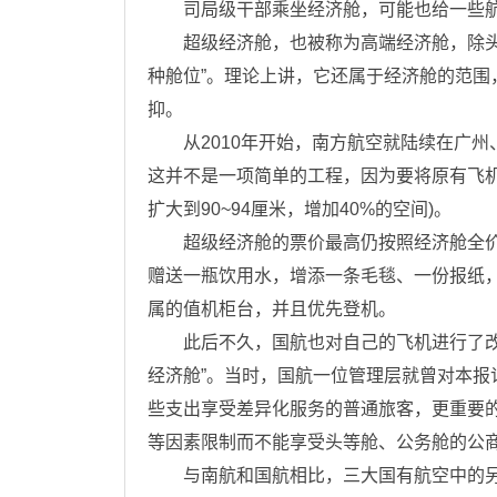
司局级干部乘坐经济舱，可能也给一些航空
超级经济舱，也被称为高端经济舱，除头等
种舱位”。理论上讲，它还属于经济舱的范
抑。
从2010年开始，南方航空就陆续在广州、
这并不是一项简单的工程，因为要将原有飞机
扩大到90~94厘米，增加40%的空间)。
超级经济舱的票价最高仍按照经济舱全价
赠送一瓶饮用水，增添一条毛毯、一份报纸
属的值机柜台，并且优先登机。
此后不久，国航也对自己的飞机进行了改造
经济舱”。当时，国航一位管理层就曾对本报
些支出享受差异化服务的普通旅客，更重要
等因素限制而不能享受头等舱、公务舱的公
与南航和国航相比，三大国有航空中的另