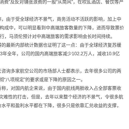
消费”及反对铺张浪费的一股“从简风”，在吹乱酒店、餐饮等产
。
，由于受全球经济不景气，商务活动不活跃的影响，加上中
客构成中，可以明显看到中高端旅客数量的下降，进而导致票价
执行，马须伦预计对中高端旅客的需求影响会长时间持续。
的最新内部统计数据也证明了这一点：由于全球经济复苏缓
年全年，公司的国内高端旅客减少102.2万人，减收10.9亿
咨询多家航空公司的市场部人士都表示，去年很多公司的两
贯彻“八项规定”的要求或是下降的原因之一。
称，对国内航企来说，由于国内航线两舱收入占全部客票收
来灾难性的打击，但是，去年以来整个经济的不景气，令很多航
价水平和盈利水平都在下降，很多只是依靠汇兑收益的支撑，