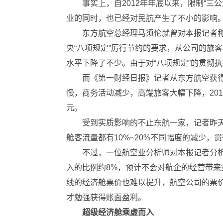
事实上，自2012年年底以来，限制“三公
业的同时，也已经对民航产生了不小的影响
东方航空总经理马须伦就曾对本报记者称
央“八项规定”厉行节约的要求，从公司的旅
水平下降了不少。由于对“八项规定”的贯彻
而《第一财经日报》记者从东方航空获得
慢，商务活动减少，高端旅客大幅下降，2013
元。
受到实质影响的不止东航一家，记者昨天
舱客流量都有10%~20%不同幅度的减少，
不过，一位航空业分析师对本报记者分析
入的比例约8%，预计不会对航企的经营带
线的经济舱票价也难以提升，航空公司的票
才勉强获得账面盈利。
超级经济舱乘虚而入