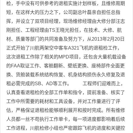
检，手中没有可供参考的退租实施计划样板，且维修周期
短，在这样大的压力之下，公司副总叶磊亲自担任总指
挥，并设立了双项目经理，现场维修经理由大修分部汪志
刚担任、工程经理由TS王晓光担任，在技术、大修、航
材、质量等部门的共同准备及努力下，从2013年2月20日
正式开始了川航两架空中客车A321飞机的退租检工作，
这次退租工作除了相关的MPD项目，还包含大量机载设备
的FAA取证工作、客舱翻新、壁纸更换、座椅部件全面更
换、货舱装载系统结构恢复、机身结构损伤永久修复及退
租必需完成的SB、AD等工作。 工程师们迎难而上，
认真查看退租检的全部工作单和指令，提前准备、核实了
工作中所需要的耗材和工具设备，并对工作量进行了评
估，严格保证退租检能够顺利展开和按时完成。所有维修
人员都一丝不苟执行工作单卡，每一项进度都影响着后续
工作进程，川航检修小组也严密跟踪飞机的进度和关键控