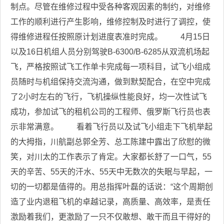
制点。尽管在维修过程中受各种客观因素的制约，对维修
工作的顺利进行产生影响，维修控制及时进行了调控，使
得维修进程任按照原计划进度表准时完成。 4月15日
以及16日机组人员分别驾驶B-6300/B-6285从双流机场起
飞，严格按照试飞工作单卡完成每一项科目，试飞小组成
员随时与机组保持交流沟通，做到默契配合，在空中完成
了2小时左右的飞行，飞机操纵性能良好，均一次性试飞
成功，参加试飞的租机公司的工程师、俄罗斯飞行员也表
示非常满意。 看着飞行员以及试飞小组走下飞机举起
的大拇指，川航副总郭全芳、总工陈建中露出了欣慰的微
笑，对川太的工作表示了肯定。大家都长舒了一口气，55
天的辛苦、55天的汗水、55天中无数次的失眠与早起，一
切的一切都是值得的。用总指挥叶磊的话说：“这个周期创
造了业内退租飞机的卓越记录，高质量、高效率，是责任
激励着我们，更激励了一只不仅敢想、敢干而且干得好的