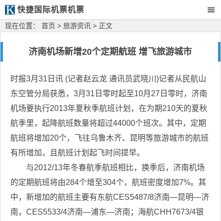
快捷国际机票机票
现在位置：
首页
>
旅游资讯
> 正文
济南机场新增20个定期航班 增飞旅游城市
时报3月31日讯 (记者赵云龙 通讯员武晓川)记者从民航山
东空管分局获悉，3月31日零时起至10月27日零时，济南
机场要执行2013年夏秋季航班计划，在为期210天的夏秋
航季里，起降航班数量将超过44000个班次。其中，定期
航班将增加20个，飞往乌鲁木齐、昆明等旅游城市的航班
有所增加，且航班计划起飞时间提早。
与2012/13年冬春航季航班相比，换季后，济南机场
的定期航班将由284个增至304个，航班密度增加7%。其
中，新增加的航班主要有东航CES5487/8济南—昆明—济
南，CES5533/4济南—浦东—济南；海航CHH7673/4银