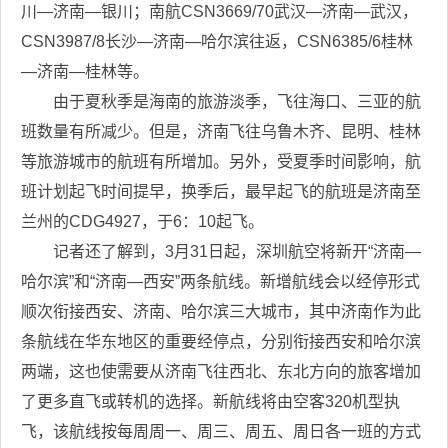
川—济南—银川；南航CSN3669/70武汉—济南—武汉，
CSN3987/8长沙—济南—哈尔滨往返，CSN6385/6桂林
—济南—桂林等。
由于夏秋季是海南的旅游淡季，飞往海口、三亚的航
班数量有所减少。但是，济南飞往乌鲁木齐、昆明、桂林
等旅游城市的航班有所增加。另外，受夏季时间影响，航
班计划起飞时间提早，换季后，最早起飞的航班是济南至
兰州的CDG4927，于6：10起飞。
记者还了解到，3月31日起，深圳航空将新开“济南—
哈尔滨”和“济南—西安”两条航线。新增航线会以经停形式
顺次衔接西安、济南、哈尔滨三大城市，其中济南作为此
条航线在华东地区的重要经停点，分别衔接西安和哈尔滨
两端，这也使需要从济南飞往西北、东北方向的旅客增加
了更多直飞或转机的选择。新航线将由空客320机型执
飞，该航线按每周周一、周三、周五、周日各一班的方式