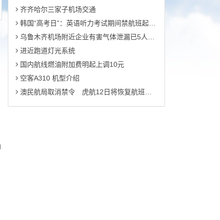
齐齐哈尔三家子机场交通
韩国“高考日”：英语听力考试期间禁航班起降及军事演练活动
乌鲁木齐机场附近企业有害气体泄漏已5人死亡
进近跑道灯光系统
国内航线燃油附加费明起上调10元
空客A310 机型介绍
澳民航局取消禁令 虎航12日将恢复航班运营
d