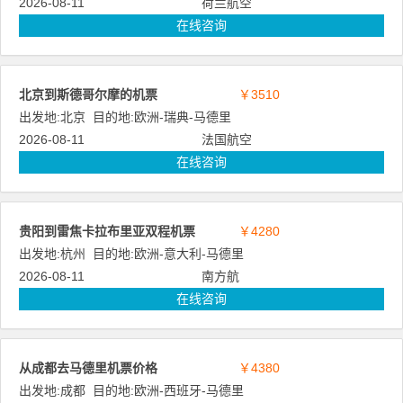
2026-08-11
荷兰航空
在线咨询
北京到斯德哥尔摩的机票
￥3510
出发地:
北京
目的地:
欧洲
-
瑞典
-
马德里
2026-08-11
法国航空
在线咨询
贵阳到雷焦卡拉布里亚双程机票
￥4280
出发地:
杭州
目的地:
欧洲
-
意大利
-
马德里
2026-08-11
南方航
在线咨询
从成都去马德里机票价格
￥4380
出发地:
成都
目的地:
欧洲
-
西班牙
-
马德里